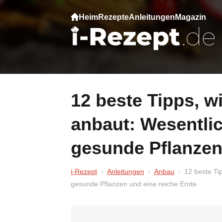
Heim
Rezepte
Anleitungen
Magazin
12 beste Tipps, wie man viele Tomaten
anbaut: Wesentlic
gesunde Pflanzen 
i-Rezept
Anleitungen
Anbau
12 beste Ti
gesunde Pflanzen und eine reiche Ernte