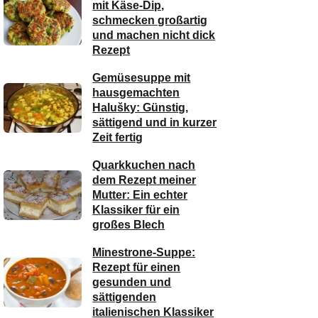
mit Käse-Dip,
schmecken großartig
und machen nicht dick
Rezept
Gemüsesuppe mit
hausgemachten
Halušky: Günstig,
sättigend und in kurzer
Zeit fertig
Quarkkuchen nach
dem Rezept meiner
Mutter: Ein echter
Klassiker für ein
großes Blech
Minestrone-Suppe:
Rezept für einen
gesunden und
sättigenden
italienischen Klassiker