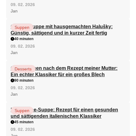
09. 02. 2026
Jan
Gemüsesuppe mit hausgemachten Halušky:
Suppen
Günstig, sättigend und in kurzer Zeit fertig
40 minuten
09. 02. 2026
Jan
Quarkkuchen nach dem Rezept meiner Mutter:
Desserts
Ein echter Klassiker für ein großes Blech
90 minuten
09. 02. 2026
Jan
Minestrone-Suppe: Rezept für einen gesunden
Suppen
und sättigenden italienischen Klassiker
45 minuten
09. 02. 2026
Jan