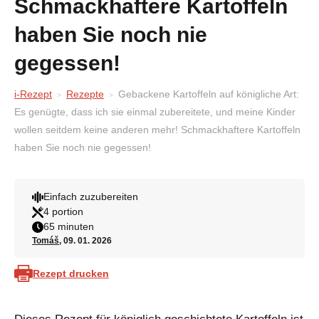
Schmackhaftere Kartoffeln
haben Sie noch nie
gegessen!
i-Rezept
Rezepte
Gebackene Kartoffeln auf königliche Art:
Es genügte, dass ich sie einmal zubereitete, und meine Kinder
wollen seitdem keine anderen mehr! Schmackhaftere Kartoffeln
haben Sie noch nie gegessen!
Einfach zuzubereiten
4 portion
65 minuten
Tomáš
, 09. 01. 2026
Rezept drucken