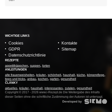
WICHTIGE LINKS
Cookies
Kontakte
GDPR
Sitemap
Datenschutzrichtlinie
REZEPTE
appetithäppchen
suppen
torten
ANLEITUNGEN
alte frauenweisheiten
kräuter
schönheit
haushalt
küche
körperpflege
tipps und tricks
anbau
kochen
garten
gesundheit
ČLÁNKY
aktuelles
kräuter
haushalt
interessantes
zutaten
gesundheit
Copyright © 2017 - 2026 www.i-Rezept.de Die Weitergabe des Inhalts
dieser Seiten ohne die schriftliche Zustimmung der Autoren ist untersagt.