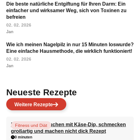
Die beste natürliche Entgiftung für Ihren Darm: Ein
einfacher und wirksamer Weg, sich von Toxinen zu
befreien
02. 02. 2026
Jan
Wie ich meinen Nagelpilz in nur 15 Minuten loswurde?
Eine einfache Hausmethode, die wirklich funktioniert!
02. 02. 2026
Jan
Neueste Rezepte
Weitere Rezepte
Brokkoli-Pfannkuchen mit Käse-Dip, schmecken
Fitness und Diät
großartig und machen nicht dick Rezept
0 minuten