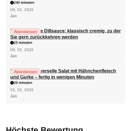
240 minuten
09. 02. 2026
Jan
Die köstlichste Dillsauce: klassisch cremig, zu der
Abendessen
Sie gern zurückkehren werden
25 minuten
09. 02. 2026
Jan
Der beste universelle Salat mit Hähnchenfleisch
Abendessen
und Gurke – fertig in wenigen Minuten
20 minuten
02. 02. 2026
Jan
Höchste Bewertung