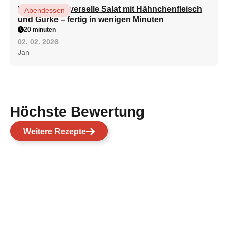
Der beste universelle Salat mit Hähnchenfleisch
Abendessen
und Gurke – fertig in wenigen Minuten
20 minuten
02. 02. 2026
Jan
Höchste Bewertung
Weitere Rezepte