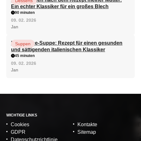
Desserts
Ein echter Klassiker für ein großes Blech
90 minuten
09. 02. 2026
Jan
Minestrone-Suppe: Rezept für einen gesunden
Suppen
und sättigenden italienischen Klassiker
45 minuten
09. 02. 2026
Jan
WICHTIGE LINKS
Cookies
Kontakte
GDPR
Sitemap
Datenschutzrichtlinie