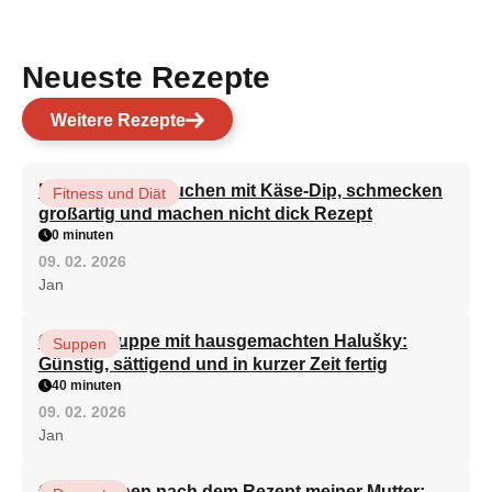
Neueste Rezepte
Weitere Rezepte
Brokkoli-Pfannkuchen mit Käse-Dip, schmecken
Fitness und Diät
großartig und machen nicht dick Rezept
0 minuten
09. 02. 2026
Jan
Gemüsesuppe mit hausgemachten Halušky:
Suppen
Günstig, sättigend und in kurzer Zeit fertig
40 minuten
09. 02. 2026
Jan
Quarkkuchen nach dem Rezept meiner Mutter: