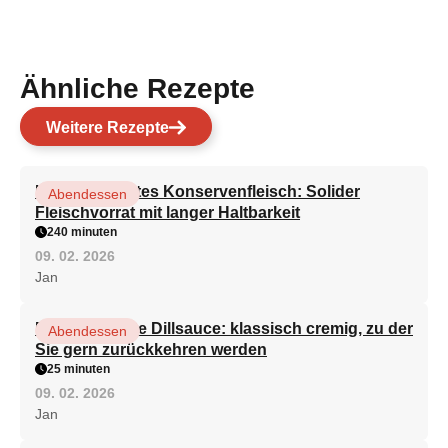
Ähnliche Rezepte
Weitere Rezepte
Hausgemachtes Konservenfleisch: Solider
Abendessen
Fleischvorrat mit langer Haltbarkeit
240 minuten
09. 02. 2026
Jan
Die köstlichste Dillsauce: klassisch cremig, zu der
Abendessen
Sie gern zurückkehren werden
25 minuten
09. 02. 2026
Jan