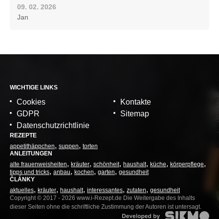
09. 02. 2026
Jan
WICHTIGE LINKS
Cookies
Kontakte
GDPR
Sitemap
Datenschutzrichtlinie
REZEPTE
appetithäppchen
suppen
torten
ANLEITUNGEN
alte frauenweisheiten
kräuter
schönheit
haushalt
küche
körperpflege
tipps und tricks
anbau
kochen
garten
gesundheit
ČLÁNKY
aktuelles
kräuter
haushalt
interessantes
zutaten
gesundheit
Copyright © 2017 - 2026 www.i-Rezept.de Die Weitergabe des Inhalts
dieser Seiten ohne die schriftliche Zustimmung der Autoren ist untersagt.