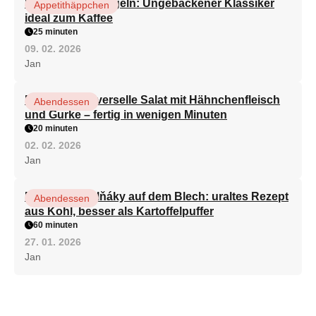
Schnelle Rumkugeln: Ungebackener Klassiker
Appetithäppchen
ideal zum Kaffee
25 minuten
09. 02. 2026
Jan
Der beste universelle Salat mit Hähnchenfleisch
Abendessen
und Gurke – fertig in wenigen Minuten
20 minuten
02. 02. 2026
Jan
Mährische Zelňáky auf dem Blech: uraltes Rezept
Abendessen
aus Kohl, besser als Kartoffelpuffer
60 minuten
27. 01. 2026
Jan