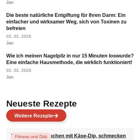
Jan
Die beste natürliche Entgiftung für Ihren Darm: Ein
einfacher und wirksamer Weg, sich von Toxinen zu
befreien
02. 02. 2026
Jan
Wie ich meinen Nagelpilz in nur 15 Minuten loswurde?
Eine einfache Hausmethode, die wirklich funktioniert!
02. 02. 2026
Jan
Neueste Rezepte
Weitere Rezepte
Brokkoli-Pfannkuchen mit Käse-Dip, schmecken
Fitness und Diät