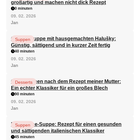
großartig und machen nicht dick Rezept
0 minuten
09. 02. 2026
Jan
Gemüsesuppe mit hausgemachten Halušky:
Suppen
Günstig, sättigend und in kurzer Zeit fertig
40 minuten
09. 02. 2026
Jan
Quarkkuchen nach dem Rezept meiner Mutter:
Desserts
Ein echter Klassiker für ein großes Blech
90 minuten
09. 02. 2026
Jan
Minestrone-Suppe: Rezept für einen gesunden
Suppen
und sättigenden italienischen Klassiker
45 minuten