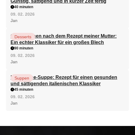
Günstig, sättigend und in kurzer Zeit fertig
40 minuten
09. 02. 2026
Jan
Quarkkuchen nach dem Rezept meiner Mutter:
Desserts
Ein echter Klassiker für ein großes Blech
90 minuten
09. 02. 2026
Jan
Minestrone-Suppe: Rezept für einen gesunden
Suppen
und sättigenden italienischen Klassiker
45 minuten
09. 02. 2026
Jan