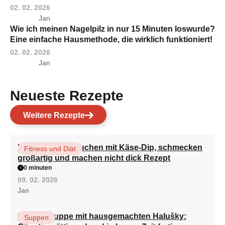
02. 02. 2026
Jan
Wie ich meinen Nagelpilz in nur 15 Minuten loswurde?
Eine einfache Hausmethode, die wirklich funktioniert!
02. 02. 2026
Jan
Neueste Rezepte
Weitere Rezepte
Brokkoli-Pfannkuchen mit Käse-Dip, schmecken
Fitness und Diät
großartig und machen nicht dick Rezept
0 minuten
09. 02. 2026
Jan
Gemüsesuppe mit hausgemachten Halušky:
Suppen