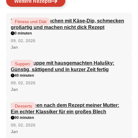
Weitere Rezepte
Brokkoli-Pfannkuchen mit Käse-Dip, schmecken
Fitness und Diät
großartig und machen nicht dick Rezept
0 minuten
09. 02. 2026
Jan
Gemüsesuppe mit hausgemachten Halušky:
Suppen
Günstig, sättigend und in kurzer Zeit fertig
40 minuten
09. 02. 2026
Jan
Quarkkuchen nach dem Rezept meiner Mutter:
Desserts
Ein echter Klassiker für ein großes Blech
90 minuten
09. 02. 2026
Jan