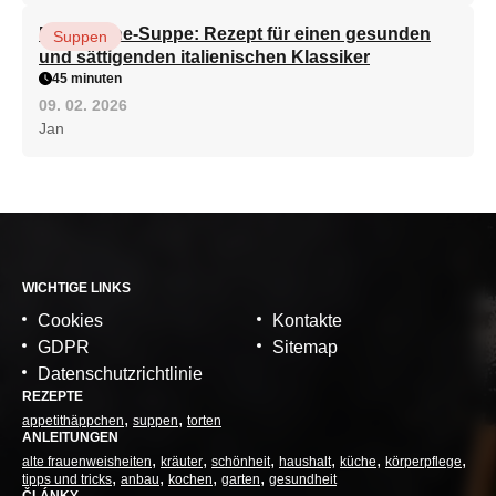
Minestrone-Suppe: Rezept für einen gesunden
Suppen
und sättigenden italienischen Klassiker
45 minuten
09. 02. 2026
Jan
WICHTIGE LINKS
Cookies
Kontakte
GDPR
Sitemap
Datenschutzrichtlinie
REZEPTE
appetithäppchen
suppen
torten
ANLEITUNGEN
alte frauenweisheiten
kräuter
schönheit
haushalt
küche
körperpflege
tipps und tricks
anbau
kochen
garten
gesundheit
ČLÁNKY