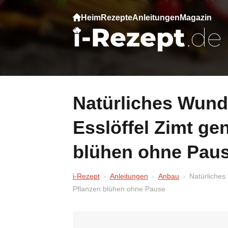
Heim
Rezepte
Anleitungen
Magazin
Natürliches Wunder für Blumen: Schon ein
Esslöffel Zimt ge
blühen ohne Pau
i-Rezept
Anleitungen
Anbau
Natürliches
Pflanzen blühen ohne Pause