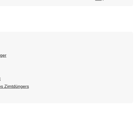
nger
t
s Zimtdüngers