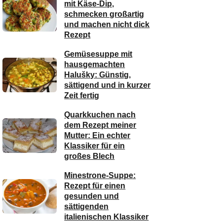
mit Käse-Dip,
schmecken großartig
und machen nicht dick
Rezept
Gemüsesuppe mit
hausgemachten
Halušky: Günstig,
sättigend und in kurzer
Zeit fertig
Quarkkuchen nach
dem Rezept meiner
Mutter: Ein echter
Klassiker für ein
großes Blech
Minestrone-Suppe:
Rezept für einen
gesunden und
sättigenden
italienischen Klassiker