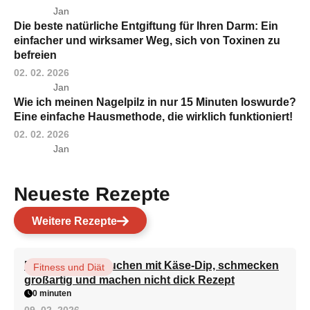
Jan
Die beste natürliche Entgiftung für Ihren Darm: Ein
einfacher und wirksamer Weg, sich von Toxinen zu
befreien
02. 02. 2026
Jan
Wie ich meinen Nagelpilz in nur 15 Minuten loswurde?
Eine einfache Hausmethode, die wirklich funktioniert!
02. 02. 2026
Jan
Neueste Rezepte
Weitere Rezepte
Brokkoli-Pfannkuchen mit Käse-Dip, schmecken
Fitness und Diät
großartig und machen nicht dick Rezept
0 minuten