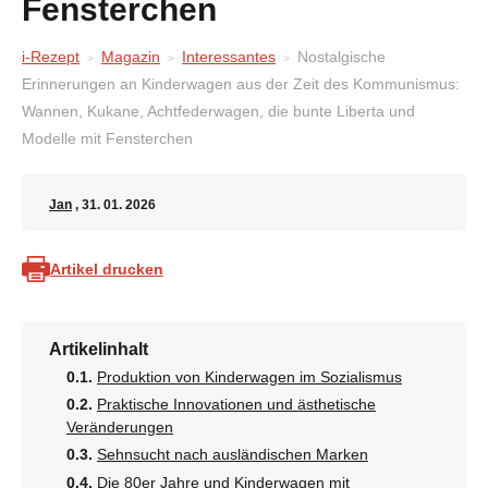
Fensterchen
i-Rezept
Magazin
Interessantes
Nostalgische
Erinnerungen an Kinderwagen aus der Zeit des Kommunismus:
Wannen, Kukane, Achtfederwagen, die bunte Liberta und
Modelle mit Fensterchen
Jan
, 31. 01. 2026
Artikel drucken
Artikelinhalt
Produktion von Kinderwagen im Sozialismus
Praktische Innovationen und ästhetische
Veränderungen
Sehnsucht nach ausländischen Marken
Die 80er Jahre und Kinderwagen mit