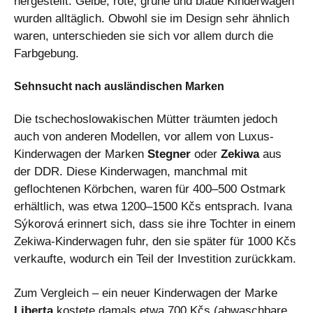
hergestellt. Gelbe, rote, grüne und blaue Kinderwagen
wurden alltäglich. Obwohl sie im Design sehr ähnlich
waren, unterschieden sie sich vor allem durch die
Farbgebung.
Sehnsucht nach ausländischen Marken
Die tschechoslowakischen Mütter träumten jedoch
auch von anderen Modellen, vor allem von Luxus-
Kinderwagen der Marken
Stegner
oder
Zekiwa
aus
der DDR. Diese Kinderwagen, manchmal mit
geflochtenen Körbchen, waren für 400–500 Ostmark
erhältlich, was etwa 1200–1500 Kčs entsprach. Ivana
Sýkorová erinnert sich, dass sie ihre Tochter in einem
Zekiwa-Kinderwagen fuhr, den sie später für 1000 Kčs
verkaufte, wodurch ein Teil der Investition zurückkam.
Zum Vergleich – ein neuer Kinderwagen der Marke
Liberta
kostete damals etwa 700 Kčs (abwaschbare