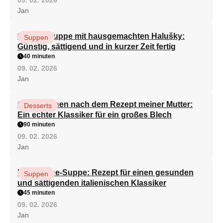
09. 02. 2026
Jan
Gemüsesuppe mit hausgemachten Halušky:
Suppen
Günstig, sättigend und in kurzer Zeit fertig
40 minuten
09. 02. 2026
Jan
Quarkkuchen nach dem Rezept meiner Mutter:
Desserts
Ein echter Klassiker für ein großes Blech
90 minuten
09. 02. 2026
Jan
Minestrone-Suppe: Rezept für einen gesunden
Suppen
und sättigenden italienischen Klassiker
45 minuten
09. 02. 2026
Jan