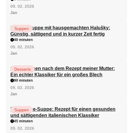
09. 02. 2026
Jan
Gemüsesuppe mit hausgemachten Halušky:
Suppen
Günstig, sättigend und in kurzer Zeit fertig
40 minuten
09. 02. 2026
Jan
Quarkkuchen nach dem Rezept meiner Mutter:
Desserts
Ein echter Klassiker für ein großes Blech
90 minuten
09. 02. 2026
Jan
Minestrone-Suppe: Rezept für einen gesunden
Suppen
und sättigenden italienischen Klassiker
45 minuten
09. 02. 2026