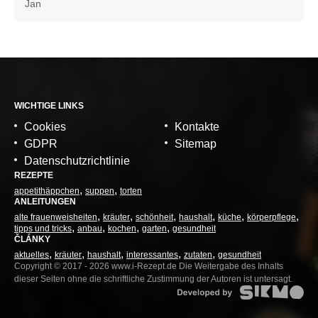
Jan
WICHTIGE LINKS
Cookies
Kontakte
GDPR
Sitemap
Datenschutzrichtlinie
REZEPTE
appetithäppchen
suppen
torten
ANLEITUNGEN
alte frauenweisheiten
kräuter
schönheit
haushalt
küche
körperpflege
tipps und tricks
anbau
kochen
garten
gesundheit
ČLÁNKY
aktuelles
kräuter
haushalt
interessantes
zutaten
gesundheit
Copyright © 2017 - 2026 www.i-Rezept.de Die Weitergabe des Inhalts
dieser Seiten ohne die schriftliche Zustimmung der Autoren ist untersagt.