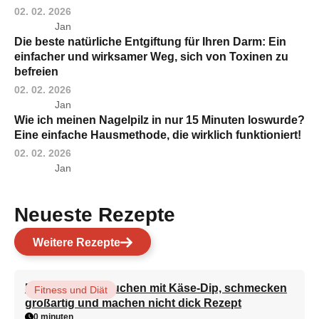
02. 02. 2026
Jan
Die beste natürliche Entgiftung für Ihren Darm: Ein
einfacher und wirksamer Weg, sich von Toxinen zu
befreien
02. 02. 2026
Jan
Wie ich meinen Nagelpilz in nur 15 Minuten loswurde?
Eine einfache Hausmethode, die wirklich funktioniert!
02. 02. 2026
Jan
Neueste Rezepte
Weitere Rezepte
Brokkoli-Pfannkuchen mit Käse-Dip, schmecken
Fitness und Diät
großartig und machen nicht dick Rezept
0 minuten