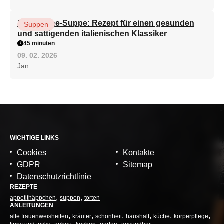
Minestrone-Suppe: Rezept für einen gesunden
Suppen
und sättigenden italienischen Klassiker
45 minuten
09. 02. 2026
Jan
WICHTIGE LINKS
Cookies
Kontakte
GDPR
Sitemap
Datenschutzrichtlinie
REZEPTE
appetithäppchen
suppen
torten
ANLEITUNGEN
alte frauenweisheiten
kräuter
schönheit
haushalt
küche
körperpflege