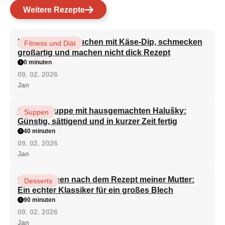
Weitere Rezepte
Brokkoli-Pfannkuchen mit Käse-Dip, schmecken
Fitness und Diät
großartig und machen nicht dick Rezept
0 minuten
09. 02. 2026
Jan
Gemüsesuppe mit hausgemachten Halušky:
Suppen
Günstig, sättigend und in kurzer Zeit fertig
40 minuten
09. 02. 2026
Jan
Quarkkuchen nach dem Rezept meiner Mutter:
Desserts
Ein echter Klassiker für ein großes Blech
90 minuten
09. 02. 2026
Jan