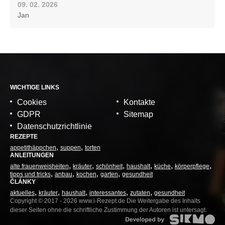
09. 02. 2026
Jan
WICHTIGE LINKS
Cookies
Kontakte
GDPR
Sitemap
Datenschutzrichtlinie
REZEPTE
appetithäppchen
suppen
torten
ANLEITUNGEN
alte frauenweisheiten
kräuter
schönheit
haushalt
küche
körperpflege
tipps und tricks
anbau
kochen
garten
gesundheit
ČLÁNKY
aktuelles
kräuter
haushalt
interessantes
zutaten
gesundheit
Copyright © 2017 - 2026 www.i-Rezept.de Die Weitergabe des Inhalts
dieser Seiten ohne die schriftliche Zustimmung der Autoren ist untersagt.