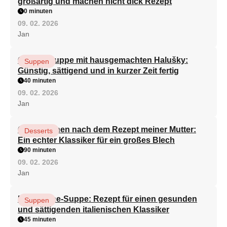
großartig und machen nicht dick Rezept
0 minuten
09. 02. 2026
Jan
Gemüsesuppe mit hausgemachten Halušky:
Suppen
Günstig, sättigend und in kurzer Zeit fertig
40 minuten
09. 02. 2026
Jan
Quarkkuchen nach dem Rezept meiner Mutter:
Desserts
Ein echter Klassiker für ein großes Blech
90 minuten
09. 02. 2026
Jan
Minestrone-Suppe: Rezept für einen gesunden
Suppen
und sättigenden italienischen Klassiker
45 minuten