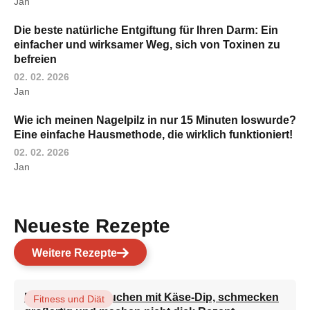
Jan
Die beste natürliche Entgiftung für Ihren Darm: Ein
einfacher und wirksamer Weg, sich von Toxinen zu
befreien
02. 02. 2026
Jan
Wie ich meinen Nagelpilz in nur 15 Minuten loswurde?
Eine einfache Hausmethode, die wirklich funktioniert!
02. 02. 2026
Jan
Neueste Rezepte
Weitere Rezepte
Brokkoli-Pfannkuchen mit Käse-Dip, schmecken
Fitness und Diät