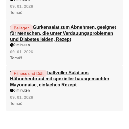
09. 01. 2026
Tomáš
Gesunder Gurkensalat zum Abnehmen, geeignet
Beilagen
für Menschen, die unter Verdauungsproblemen
und Diabetes leiden, Rezept
0 minuten
09. 01. 2026
Tomáš
Schneller und gehaltvoller Salat aus
Fitness und Diät
Hähnchenbrust mit spezieller hausgemachter
Mayonnaise, einfaches Rezept
0 minuten
09. 01. 2026
Tomáš