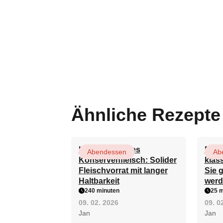
Ähnliche Rezepte
Hausgemachtes
Die k
Abendessen
Ab
Konservenfleisch: Solider
klas
Fleischvorrat mit langer
Sie 
Haltbarkeit
werd
240 minuten
25 m
09. 02. 2026
09. 0
Jan
Jan