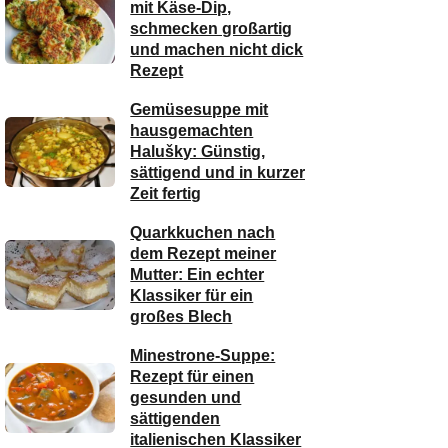
mit Käse-Dip,
schmecken großartig
und machen nicht dick
Rezept
Gemüsesuppe mit
hausgemachten
Halušky: Günstig,
sättigend und in kurzer
Zeit fertig
Quarkkuchen nach
dem Rezept meiner
Mutter: Ein echter
Klassiker für ein
großes Blech
Minestrone-Suppe:
Rezept für einen
gesunden und
sättigenden
italienischen Klassiker