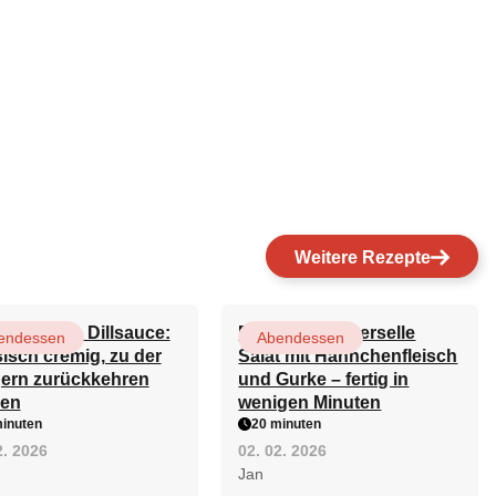
Weitere Rezepte
östlichste Dillsauce:
Der beste universelle
endessen
Abendessen
sisch cremig, zu der
Salat mit Hähnchenfleisch
gern zurückkehren
und Gurke – fertig in
en
wenigen Minuten
inuten
20 minuten
2. 2026
02. 02. 2026
Jan