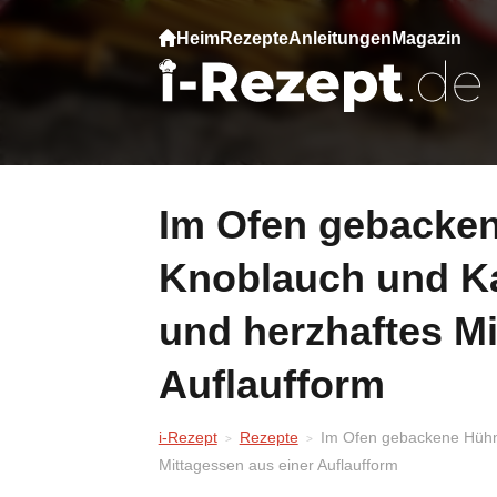
Heim
Rezepte
Anleitungen
Magazin
Im Ofen gebackene Hühnerleber mit
Knoblauch und Kar
und herzhaftes Mi
Auflaufform
i-Rezept
Rezepte
Im Ofen gebackene Hühner
Mittagessen aus einer Auflaufform