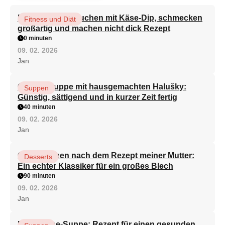
Brokkoli-Pfannkuchen mit Käse-Dip, schmecken
Fitness und Diät
großartig und machen nicht dick Rezept
0 minuten
09. 02. 2026
Jan
Gemüsesuppe mit hausgemachten Halušky:
Suppen
Günstig, sättigend und in kurzer Zeit fertig
40 minuten
09. 02. 2026
Jan
Quarkkuchen nach dem Rezept meiner Mutter:
Desserts
Ein echter Klassiker für ein großes Blech
90 minuten
09. 02. 2026
Jan
Minestrone-Suppe: Rezept für einen gesunden