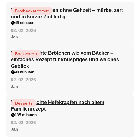
Perfekte Täschchen ohne Gehzeit – mürbe, zart
Brotbackautomat
und in kurzer Zeit fertig
45 minuten
02. 02. 2026
Jan
Hausgemachte Brötchen wie vom Bäcker –
Backwaren
einfaches Rezept für knuspriges und weiches
Gebäck
90 minuten
02. 02. 2026
Jan
Hausgemachte Hefekrapfen nach altem
Desserts
Familienrezept
135 minuten
02. 02. 2026
Jan