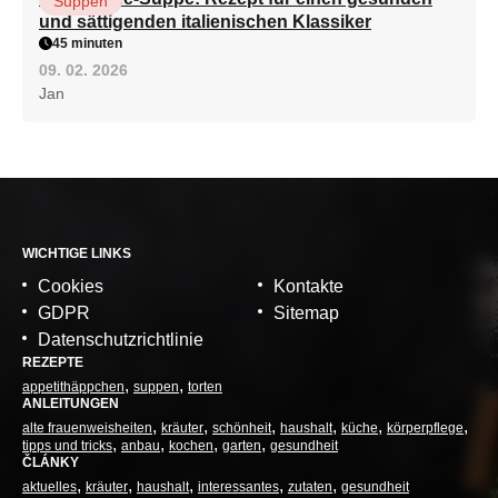
Suppen
und sättigenden italienischen Klassiker
45 minuten
09. 02. 2026
Jan
WICHTIGE LINKS
Cookies
Kontakte
GDPR
Sitemap
Datenschutzrichtlinie
REZEPTE
appetithäppchen
suppen
torten
ANLEITUNGEN
alte frauenweisheiten
kräuter
schönheit
haushalt
küche
körperpflege
tipps und tricks
anbau
kochen
garten
gesundheit
ČLÁNKY
aktuelles
kräuter
haushalt
interessantes
zutaten
gesundheit